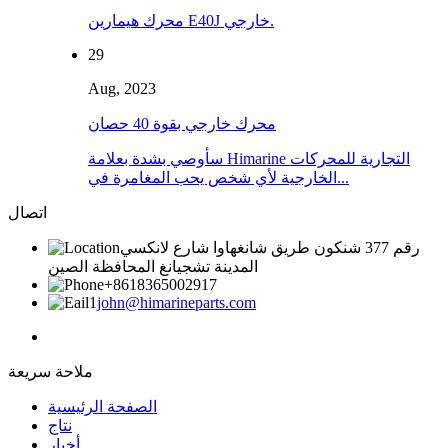
محرك هيمارين E40J خارجي.
29
Aug, 2023
محرك خارجي بقوة 40 حصان
سأوصي بشدة بعلامة Himarine التجارية للمحركات
الخارجية لأي شخص يحب المغامرة في...
اتصال
رقم 377 شنكون طريق شانغهاوا شارع لانكسي
المدينة تشجيانغ المحافظة الصين
+8618365002917
john@himarineparts.com
ملاحة سريعة
الصفحة الرئيسية
نتاج
أخبار